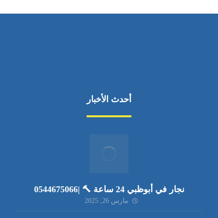
أحدث الأخبار
نجار في أبوظبي 24 ساعة 🔨 |0544675066
مارس 26, 2025