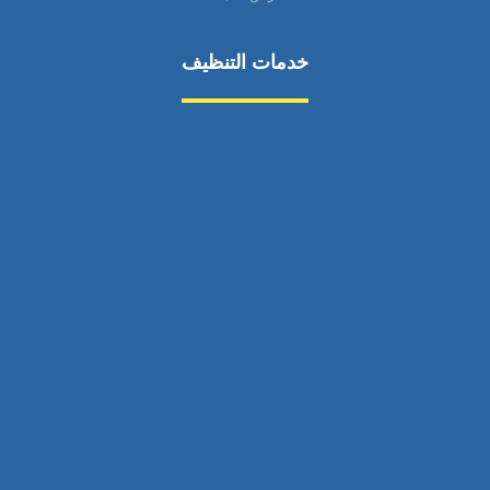
خدمات التنظيف
مكافحة الآفات
مركبة
بناء
غسيل سيارة
صيانة
تجاري
عادي
خدمات
الداخلية
الخارج
اتصال
لورم
معلومات
الخارج