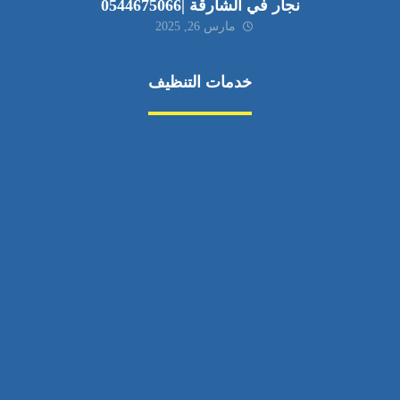
نجار في الشارقة |0544675066
مارس 26, 2025
خدمات التنظيف
مكافحة الآفات
مركبة
بناء
غسيل سيارة
صيانة
تجاري
عادي
خدمات
الداخلية
الخارج
اتصال
لورم