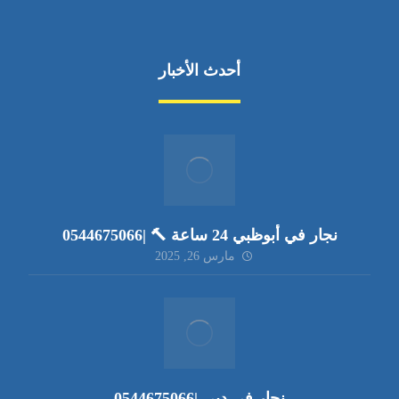
أحدث الأخبار
نجار في أبوظبي 24 ساعة 🔨 |0544675066
مارس 26, 2025
نجار في دبي |0544675066