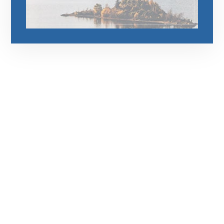
رقم الهاتف
0544675066
مواقعنا