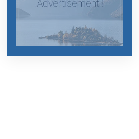
رقم الهاتف
0544675066