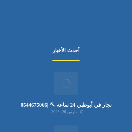
أحدث الأخبار
نجار في أبوظبي 24 ساعة 🔨 |0544675066
مارس 26, 2025