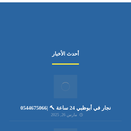
أحدث الأخبار
نجار في أبوظبي 24 ساعة 🔨 |0544675066
مارس 26, 2025