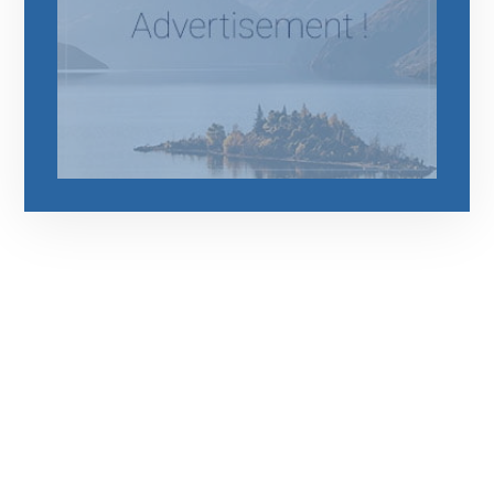
رقم الهاتف
0544675066