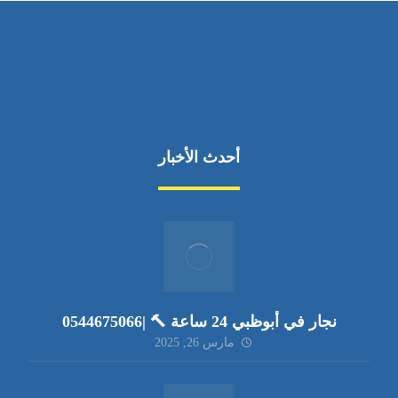
أحدث الأخبار
نجار في أبوظبي 24 ساعة 🔨 |0544675066
مارس 26, 2025