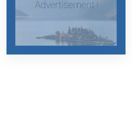
رقم الهاتف
0544675066