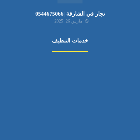
نجار في الشارقة |0544675066
مارس 26, 2025
خدمات التنظيف
مكافحة الآفات
مركبة
بناء
غسيل سيارة
صيانة
تجاري
عادي
خدمات
الداخلية
الخارج
اتصال