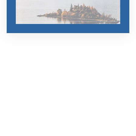
رقم الهاتف
0544675066