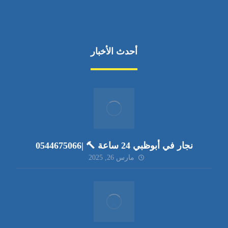
أحدث الأخبار
نجار في أبوظبي 24 ساعة 🔨 |0544675066
مارس 26, 2025