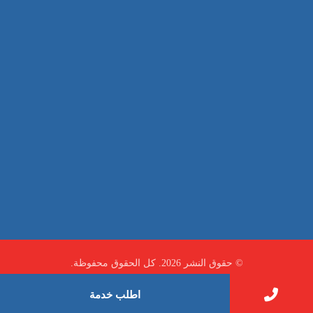
صيانة
تجاري
عادي
خدمات
الداخلية
الخارج
اتصال
لورم
معلومات
الخارج
خدمات
خدمات ساخنة
© حقوق النشر 2026. كل الحقوق محفوظة.
اطلب خدمة