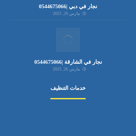
نجار في دبي |0544675066
مارس 26, 2025
نجار في الشارقة |0544675066
مارس 26, 2025
خدمات التنظيف
مكافحة الآفات
مركبة
بناء
غسيل سيارة