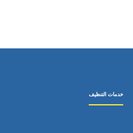
رقم الهاتف
0544675066
خدمات التنظيف
مكافحة الآفات
مركبة
بناء
غسيل سيارة