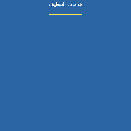
خدمات التنظيف
مكافحة الآفات
مركبة
بناء
غسيل سيارة
صيانة
تجاري
عادي
خدمات
الداخلية
الخارج
اتصال
لورم
معلومات
الخارج
خدمات
خدمات ساخنة