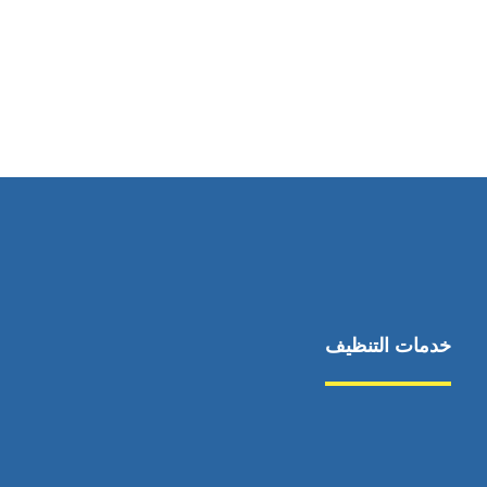
رقم الهاتف
0544675066
خدمات التنظيف
مكافحة الآفات
مركبة
بناء
غسيل سيارة