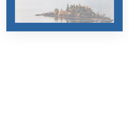
رقم الهاتف
0544675066