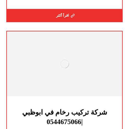
اقرأ أكثر
شركة تركيب رخام في ابوظبي
|0544675066