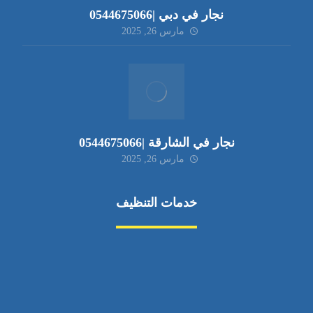
نجار في دبي |0544675066
مارس 26, 2025
نجار في الشارقة |0544675066
مارس 26, 2025
خدمات التنظيف
مكافحة الآفات
مركبة
بناء
غسيل سيارة