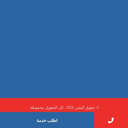
صيانة
تجاري
عادي
خدمات
الداخلية
الخارج
اتصال
لورم
معلومات
الخارج
خدمات
خدمات ساخنة
© حقوق النشر 2026. كل الحقوق محفوظة.
اطلب خدمة