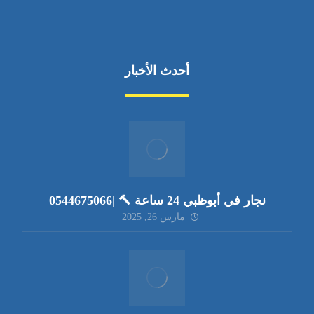
أحدث الأخبار
نجار في أبوظبي 24 ساعة 🔨 |0544675066
مارس 26, 2025