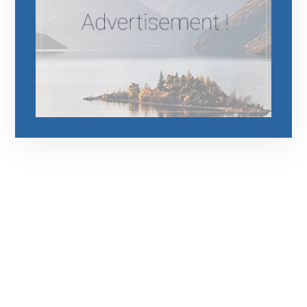
رقم الهاتف
0544675066