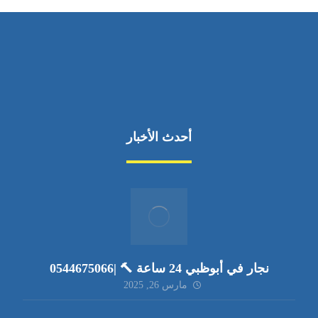
أحدث الأخبار
نجار في أبوظبي 24 ساعة 🔨 |0544675066
مارس 26, 2025