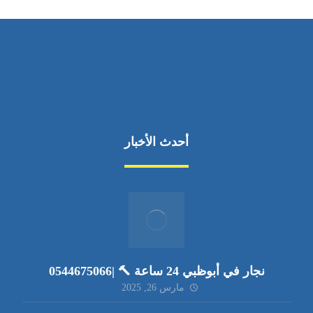
أحدث الأخبار
نجار في أبوظبي 24 ساعة 🔨 |0544675066
مارس 26, 2025