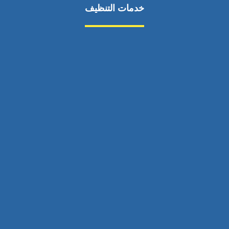
خدمات التنظيف
مكافحة الآفات
مركبة
بناء
غسيل سيارة
صيانة
تجاري
عادي
خدمات
الداخلية
الخارج
اتصال
لورم
معلومات
الخارج
خدمات
خدمات ساخنة