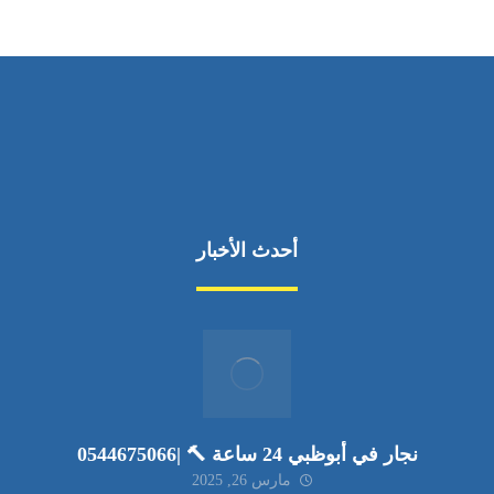
أحدث الأخبار
نجار في أبوظبي 24 ساعة 🔨 |0544675066
مارس 26, 2025