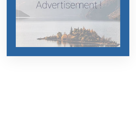
رقم الهاتف
0544675066