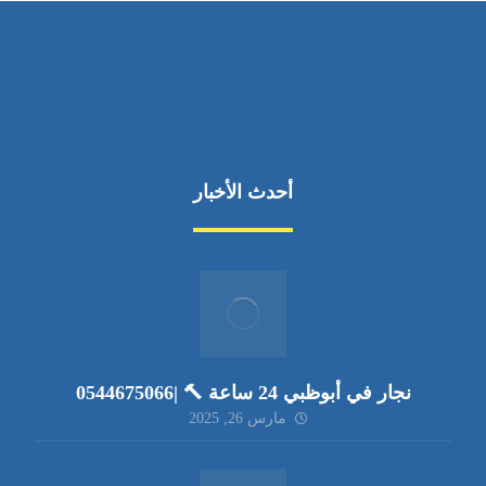
أحدث الأخبار
نجار في أبوظبي 24 ساعة 🔨 |0544675066
مارس 26, 2025