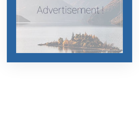
رقم الهاتف
0544675066