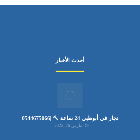
أحدث الأخبار
نجار في أبوظبي 24 ساعة 🔨 |0544675066
مارس 26, 2025