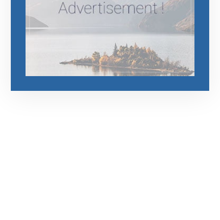
رقم الهاتف
0544675066