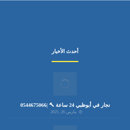
أحدث الأخبار
نجار في أبوظبي 24 ساعة 🔨 |0544675066
مارس 26, 2025