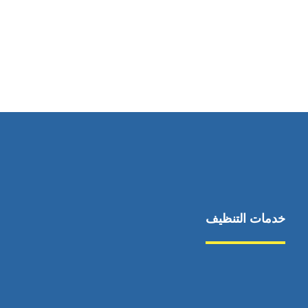
رقم الهاتف
0544675066
خدمات التنظيف
مكافحة الآفات
مركبة
بناء
غسيل سيارة