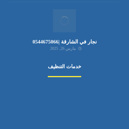
نجار في الشارقة |0544675066
مارس 26, 2025
خدمات التنظيف
مكافحة الآفات
مركبة
بناء
غسيل سيارة
صيانة
تجاري
عادي