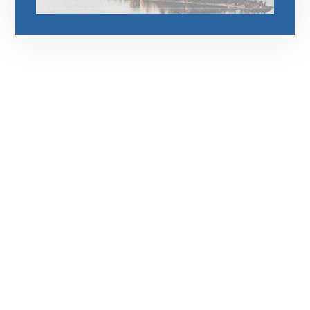
رقم الهاتف
0544675066
مواقعنا