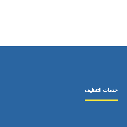
رقم الهاتف
0544675066
خدمات التنظيف
مكافحة الآفات
مركبة
بناء
غسيل سيارة