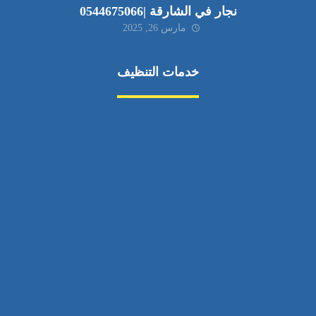
نجار في الشارقة |0544675066
مارس 26, 2025
خدمات التنظيف
مكافحة الآفات
مركبة
بناء
غسيل سيارة
صيانة
تجاري
عادي
خدمات
الداخلية
الخارج
اتصال
لورم