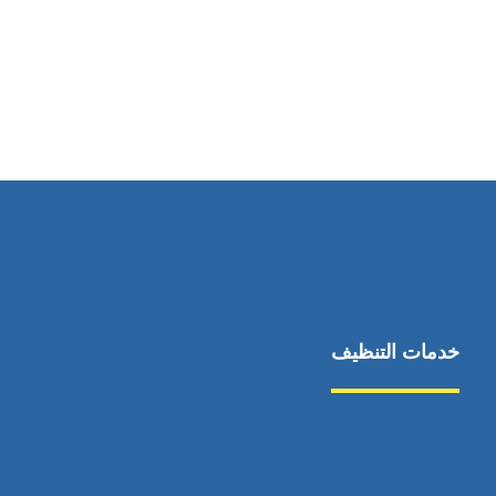
رقم الهاتف
0544675066
خدمات التنظيف
مكافحة الآفات
مركبة
بناء
غسيل سيارة