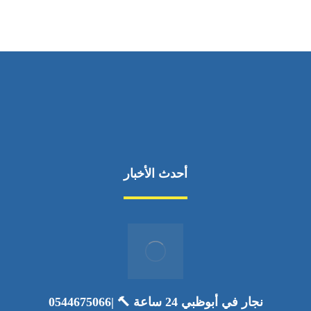
أحدث الأخبار
نجار في أبوظبي 24 ساعة 🔨 |0544675066