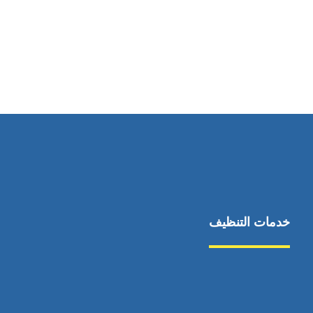
رقم الهاتف
0544675066
خدمات التنظيف
مكافحة الآفات
مركبة
بناء
غسيل سيارة