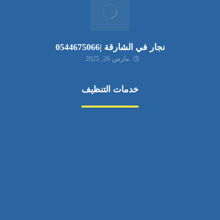
نجار في الشارقة |0544675066
مارس 26, 2025
خدمات التنظيف
مكافحة الآفات
مركبة
بناء
غسيل سيارة
صيانة
تجاري
عادي
خدمات
الداخلية