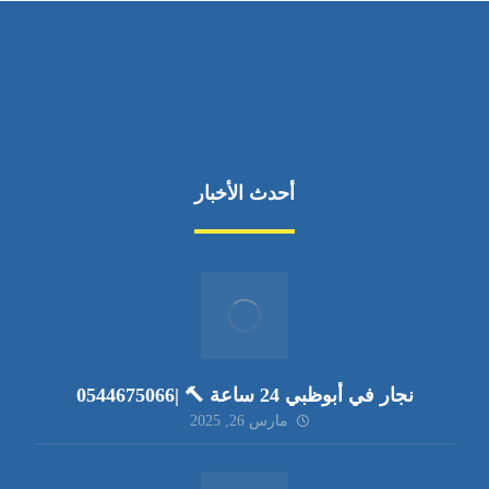
أحدث الأخبار
نجار في أبوظبي 24 ساعة 🔨 |0544675066
مارس 26, 2025