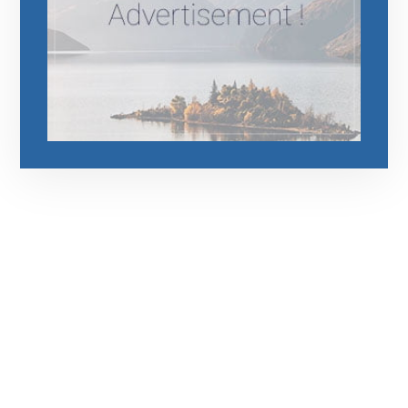
رقم الهاتف
0544675066