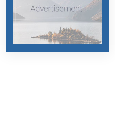
رقم الهاتف
0544675066