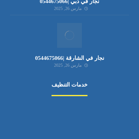
نجار في دبي |0544675066
مارس 26, 2025
نجار في الشارقة |0544675066
مارس 26, 2025
خدمات التنظيف
مكافحة الآفات
مركبة
بناء
غسيل سيارة
صيانة