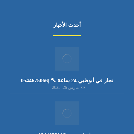
أحدث الأخبار
نجار في أبوظبي 24 ساعة 🔨 |0544675066
مارس 26, 2025