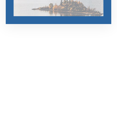
رقم الهاتف
0544675066
مواقعنا