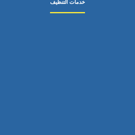
خدمات التنظيف
مكافحة الآفات
مركبة
بناء
غسيل سيارة
صيانة
تجاري
عادي
خدمات
الداخلية
الخارج
اتصال
لورم
معلومات
الخارج
خدمات
خدمات ساخنة