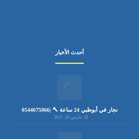
أحدث الأخبار
نجار في أبوظبي 24 ساعة 🔨 |0544675066
مارس 26, 2025