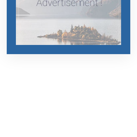
رقم الهاتف
0544675066