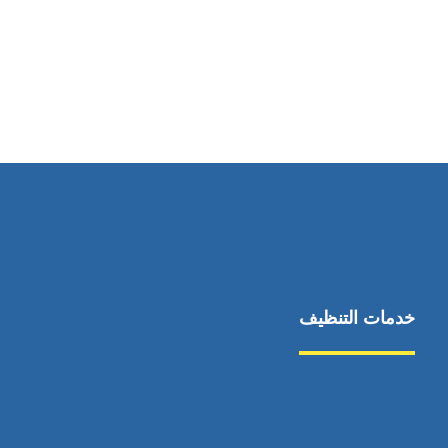
رقم الهاتف
0544675066
خدمات التنظيف
مكافحة الآفات
مركبة
بناء
غسيل سيارة