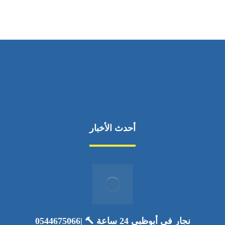
أحدث الأخبار
نجار في أبوظبي 24 ساعة 🔨 |0544675066