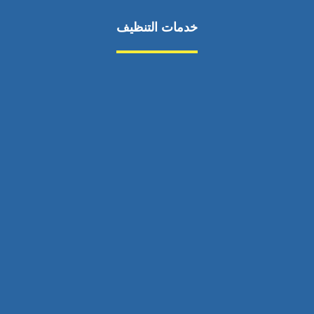
خدمات التنظيف
مكافحة الآفات
مركبة
بناء
غسيل سيارة
صيانة
تجاري
عادي
خدمات
الداخلية
الخارج
اتصال
لورم
معلومات
الخارج
خدمات