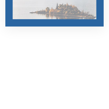
رقم الهاتف
0544675066