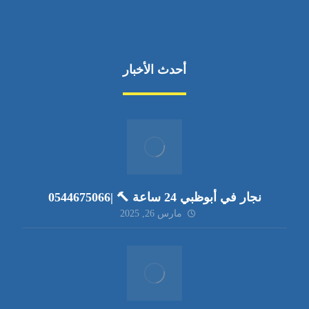
أحدث الأخبار
نجار في أبوظبي 24 ساعة 🔨 |0544675066
مارس 26, 2025