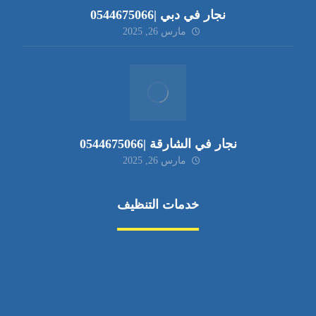
نجار في دبي |0544675066
مارس 26, 2025
نجار في الشارقة |0544675066
مارس 26, 2025
خدمات التنظيف
مكافحة الآفات
مركبة
بناء
غسيل سيارة