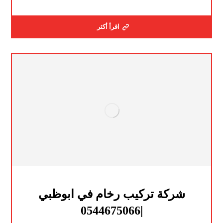
اقرأ أكثر
شركة تركيب رخام في ابوظبي
|0544675066