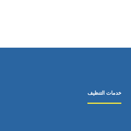
رقم الهاتف
0544675066
خدمات التنظيف
مكافحة الآفات
مركبة
بناء
غسيل سيارة