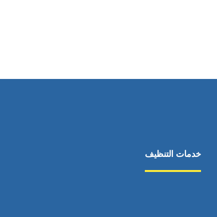
رقم الهاتف
0544675066
خدمات التنظيف
مكافحة الآفات
مركبة
بناء
غسيل سيارة