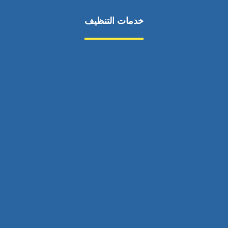
خدمات التنظيف
مكافحة الآفات
مركبة
بناء
غسيل سيارة
صيانة
تجاري
عادي
خدمات
الداخلية
الخارج
اتصال
لورم
معلومات
الخارج
خدمات