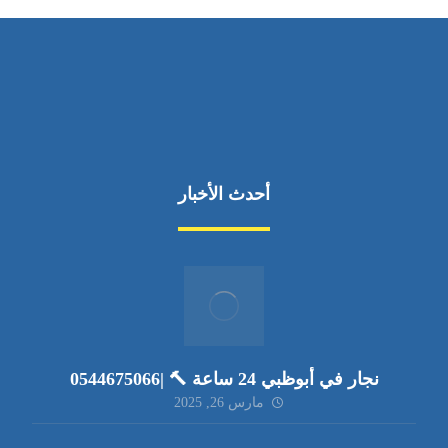
أحدث الأخبار
نجار في أبوظبي 24 ساعة 🔨 |0544675066
مارس 26, 2025