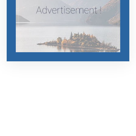
رقم الهاتف
0544675066