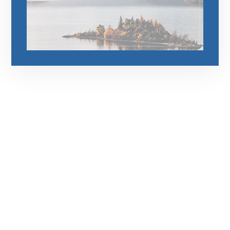
رقم الهاتف
0544675066