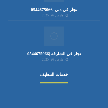
نجار في دبي |0544675066
مارس 26, 2025
نجار في الشارقة |0544675066
مارس 26, 2025
خدمات التنظيف
مكافحة الآفات
مركبة
بناء