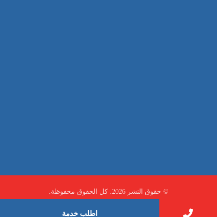
غسيل سيارة
صيانة
تجاري
عادي
خدمات
الداخلية
الخارج
اتصال
لورم
معلومات
الخارج
خدمات
خدمات ساخنة
© حقوق النشر 2026. كل الحقوق محفوظة.
اطلب خدمة