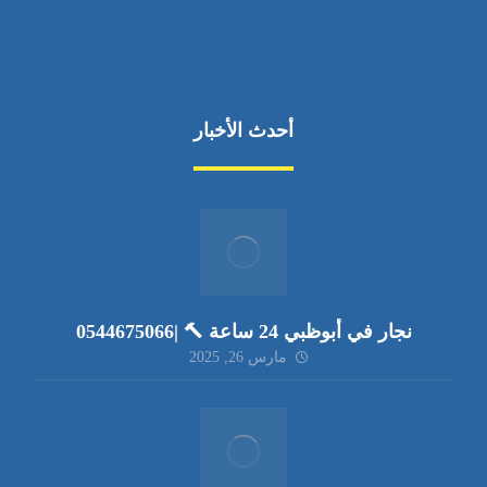
أحدث الأخبار
نجار في أبوظبي 24 ساعة 🔨 |0544675066
مارس 26, 2025