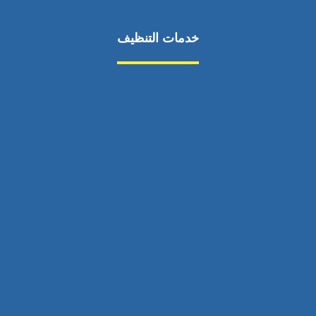
خدمات التنظيف
مكافحة الآفات
مركبة
بناء
غسيل سيارة
صيانة
تجاري
عادي
خدمات
الداخلية
الخارج
اتصال
لورم
معلومات
الخارج