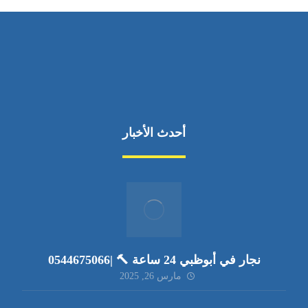
أحدث الأخبار
نجار في أبوظبي 24 ساعة 🔨 |0544675066
مارس 26, 2025