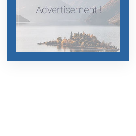
رقم الهاتف
0544675066