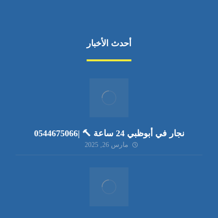
أحدث الأخبار
نجار في أبوظبي 24 ساعة 🔨 |0544675066
مارس 26, 2025