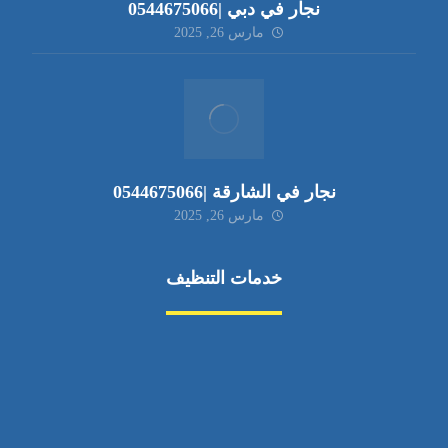
نجار في دبي |0544675066
مارس 26, 2025
نجار في الشارقة |0544675066
مارس 26, 2025
خدمات التنظيف
مكافحة الآفات
مركبة
بناء
غسيل سيارة
صيانة