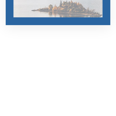
رقم الهاتف
0544675066