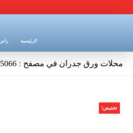
الرئيسية
راس 
محلات ورق جدران في مصفح : 0544675066
تخفيض!