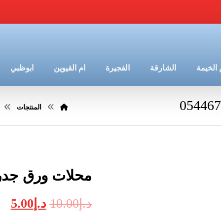
الخيمة
الشارقة
الفجيرة
ام القيوين
ابوظبي
المنتجات
محلات ورق جدران في
د.إ
10.00
د.إ
5.00