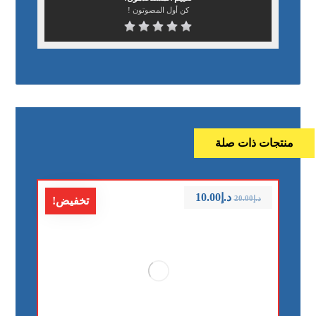
كن أول المصوتون !
منتجات ذات صلة
د.إ
10.00
د.إ
20.00
تخفيض!