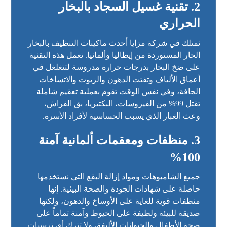
2. تقنية غسيل السجاد بالبخار
الحراري
نمتلك في شركة مزايا أحدث ماكينات التنظيف بالبخار
الحار المستوردة من إيطاليا وألمانيا. تعمل هذه التقنية
على ضخ البخار بدرجات حرارة مدروسة لتتغلغل في
أعماق الألياف وتفتت الدهون والزيوت والاتساخات
الجافة، وفي نفس الوقت تقوم بعملية تعقيم شاملة
تقتل 99% من الفيروسات، البكتيريا، بق الفراش،
وعث الغبار الذي يسبب الحساسية لأفراد الأسرة.
3. منظفات ومعقمات ألمانية آمنة
100%
جميع الشامبوهات ومواد إزالة البقع التي نستخدمها
حاصلة على شهادات الجودة والصحة البيئية. إنها
منظفات قوية للغاية على الأوساخ والدهون، ولكنها
صديقة للبيئة ولطيفة على الخيوط وآمنة تماماً على
صحة الأطفال والحيوانات الأليفة، ولا تترك أي ترسبات