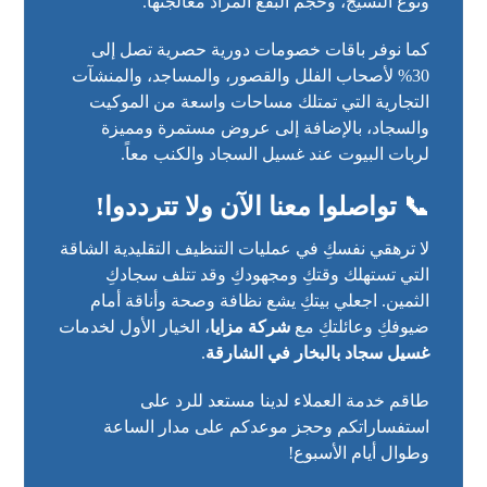
ونوع النسيج، وحجم البقع المراد معالجتها.
كما نوفر باقات خصومات دورية حصرية تصل إلى
30% لأصحاب الفلل والقصور، والمساجد، والمنشآت
التجارية التي تمتلك مساحات واسعة من الموكيت
والسجاد، بالإضافة إلى عروض مستمرة ومميزة
لربات البيوت عند غسيل السجاد والكنب معاً.
📞 تواصلوا معنا الآن ولا تترددوا!
لا ترهقي نفسكِ في عمليات التنظيف التقليدية الشاقة
التي تستهلك وقتكِ ومجهودكِ وقد تتلف سجادكِ
الثمين. اجعلي بيتكِ يشع نظافة وصحة وأناقة أمام
ضيوفكِ وعائلتكِ مع
شركة مزايا
، الخيار الأول لخدمات
غسيل سجاد بالبخار في الشارقة
.
طاقم خدمة العملاء لدينا مستعد للرد على
استفساراتكم وحجز موعدكم على مدار الساعة
وطوال أيام الأسبوع!