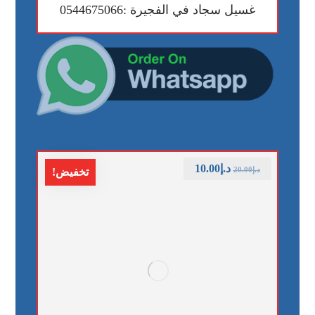
غسيل سجاد في الفجيرة :0544675066
د.إ
10.00
د.إ
20.00
تخفيض!