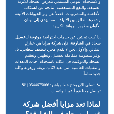
والاستخدام اليومي المستمر، يتعرض السجاد للأتربة
العميقة، والبقع المستعصية الناتجة عن انسكاب
الأطعمة والمشروبات، فضلاً عن وبر الحيوانات الأليفة
وشعرها العالق بين الألياف، مما يؤدي إلى بهتان
الألوان وظهور الروائح الكريهة.
إذا كنتِ تبحثين عن خدمات احترافية موثوقة لـ
غسيل
سجاد في الشارقة
، فإن
شركة مزايا
هي خياركِ
المثالي والأول. نحن لا نقدم مجرد تنظيف سطحي، بل
نوفر منظومة متكاملة لغسيل، وتطهير، وتعقيم
السجاد والموكيت في مكانه باستخدام أحدث المعدات
والتقنيات العالمية التي تعيد لأثاثكِ بريقه وزهوته وكأنه
جديد تماماً.
📞 اتصلي الآن بفتح خط مباشر: 0544675066
|
💬
تواصل معنا فوراً عبر الواتساب
لماذا تعد مزايا أفضل شركة