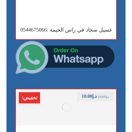
غسيل سجاد في راس الخيمة :0544675066
د.إ
10.00
د.إ
20.00
تخفيض!