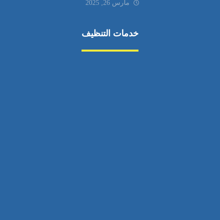
مارس 26, 2025
خدمات التنظيف
مكافحة الآفات
مركبة
بناء
غسيل سيارة
صيانة
تجاري
عادي
خدمات
الداخلية
الخارج
اتصال
لورم
معلومات