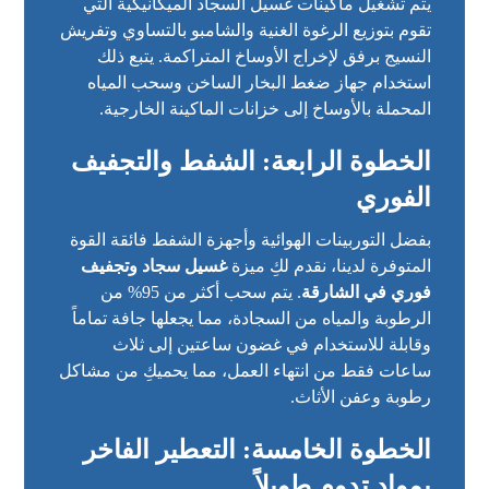
يتم تشغيل ماكينات غسيل السجاد الميكانيكية التي
تقوم بتوزيع الرغوة الغنية والشامبو بالتساوي وتفريش
النسيج برفق لإخراج الأوساخ المتراكمة. يتبع ذلك
استخدام جهاز ضغط البخار الساخن وسحب المياه
المحملة بالأوساخ إلى خزانات الماكينة الخارجية.
الخطوة الرابعة: الشفط والتجفيف
الفوري
بفضل التوربينات الهوائية وأجهزة الشفط فائقة القوة
المتوفرة لدينا، نقدم لكِ ميزة
غسيل سجاد وتجفيف
فوري في الشارقة
. يتم سحب أكثر من 95% من
الرطوبة والمياه من السجادة، مما يجعلها جافة تماماً
وقابلة للاستخدام في غضون ساعتين إلى ثلاث
ساعات فقط من انتهاء العمل، مما يحميكِ من مشاكل
رطوبة وعفن الأثاث.
الخطوة الخامسة: التعطير الفاخر
بمواد تدوم طويلاً