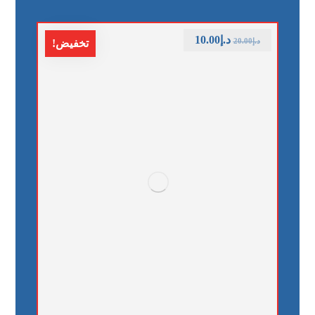
د.إ
10.00
د.إ
20.00
تخفيض!