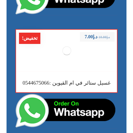
د.إ
7.00
د.إ
10.00
تخفيض!
غسيل ستائر في ام القيوين :0544675066