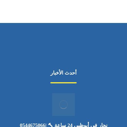
أحدث الأخبار
نجار في أبوظبي 24 ساعة 🔨 |0544675066