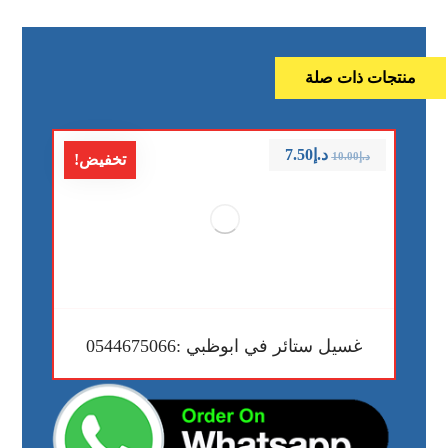
منتجات ذات صلة
د.إ
7.50
د.إ
10.00
تخفيض!
غسيل ستائر في ابوظبي :0544675066