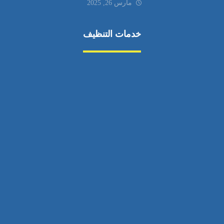
مارس 26, 2025
خدمات التنظيف
مكافحة الآفات
مركبة
بناء
غسيل سيارة
صيانة
تجاري
عادي
خدمات
الداخلية
الخارج
اتصال
لورم
معلومات