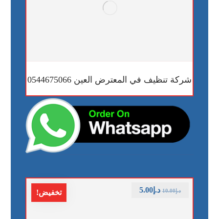
شركة تنظيف في المعترض العين 0544675066
د.إ
5.00
د.إ
10.00
تخفيض!