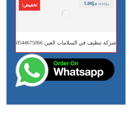
د.إ
5.00
د.إ
10.00
تخفيض!
شركة تنظيف في السلامات العين 0544675066