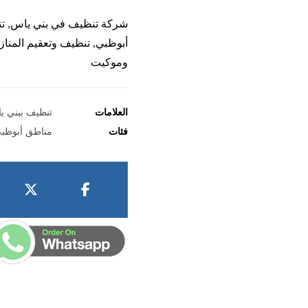
شركة تنظيف في بني ياس, تن
أبوظبي, تنظيف وتعقيم المنا
وموكيت
العلامات
تنظيف ببني ي
فئات
مناطق أبوظب