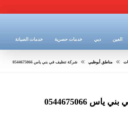
العين
دبي
خدمات حصرية
خدمات الصيانة
ات
مناطق أبوظبي
شركة تنظيف في بني ياس 0544675066
اس 0544675066