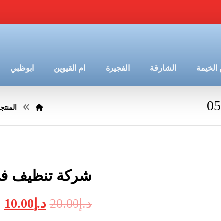
الخيمة
الشارقة
الفجيرة
ام القيوين
ابوظبي
المنتج
شركة تنظيف في بني ي
د.إ
20.00
د.إ
10.00