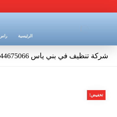
الرئيسية
راس 
شركة تنظيف في بني ياس 0544675066
تخفيض!